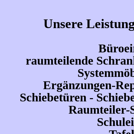
Unsere Leistun
Büroei
raumteilende Schra
Systemmöb
Ergänzungen-Re
Schiebetüren - Schieb
Raumteiler-
Schule